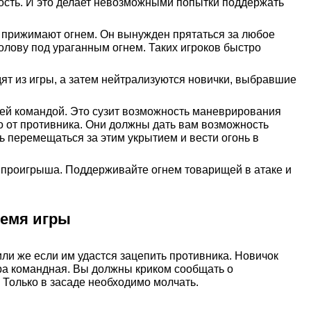
мость. И это делает невозможными попытки поддержать
 же прижимают огнем. Он вынужден прятаться за любое
голову под ураганным огнем. Таких игроков быстро
дят из игры, а затем нейтрализуются новички, выбравшие
ей командой. Это сузит возможность маневрирования
о от противника. Они должны дать вам возможность
ь перемещаться за этим укрытием и вести огонь в
 проигрыша. Поддерживайте огнем товарищей в атаке и
ремя игры
 или же если им удастся зацепить противника. Новичок
игра командная. Вы должны криком сообщать о
 Только в засаде необходимо молчать.