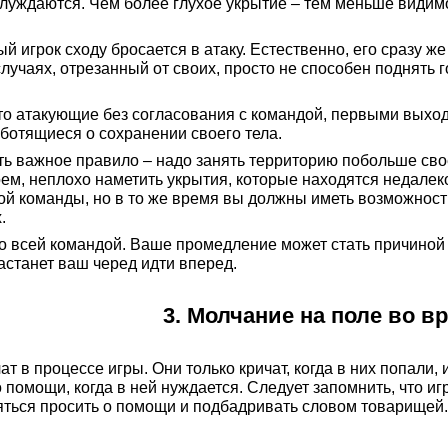
аблуждаются. Чем более глухое укрытие – тем меньше види
.
вый игрок сходу бросается в атаку. Естественно, его сразу
случаях, отрезанный от своих, просто не способен поднять 
что атакующие без согласования с командой, первыми выхо
ботящиеся о сохранении своего тела.
ь важное правило – надо занять территорию побольше сво
ем, неплохо наметить укрытия, которые находятся недалек
ой команды, но в то же время вы должны иметь возможност
.
о всей командой. Ваше промедление может стать причиной
настанет ваш черед идти вперед.
3. Молчание на поле во в
т в процессе игры. Они только кричат, когда в них попали,
о помощи, когда в ней нуждается. Следует запомнить, что 
яться просить о помощи и подбадривать словом товарищей.