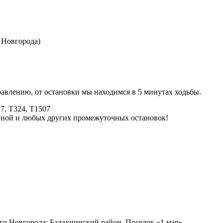
 Новгорода)
авлению, от остановки мы находимся в 5 минутах ходьбы.
7, Т324, Т1507
равной и любых других промежуточных остановок!
го Новгорода: Балахнинский район, Поселок «1 мая».