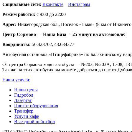
Социальные сети:
Вконтакте
Инстаграм
Режим работы:
с 9:00 до 22:00
Адрес:
Нижегородская обл., Поселок «1 мая» (8 км от Нижнего
Центр Сормово — Наша База = 25 минут на автомобиле!
Координаты:
56.423702, 43.634377
Автобусная остановка «Птицефабрика» по Балахнинскому напр
От центра Сормово ходят автобусы — №203, №203А, Т308, Т31
Так же на этих автобусах вы можете добраться до нас от Дуб
Наши услуги:
Наши цены
Гидробол
Лазертаг
Прокат оборудования
Трансфер
Услуги кафе
Выездной пейнтбол
2013-2026 © Пейнтбольная база «HeadshoT» - в 20 км от Нижне