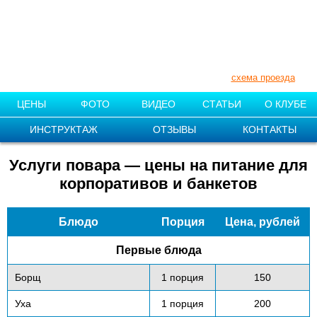
+7 (910) 007-11-55
+7 (831) 212-87-08
Нижегородская обл., Поселок «1
мая»
схема проезда
ЦЕНЫ
ФОТО
ВИДЕО
СТАТЬИ
О КЛУБЕ
ИНСТРУКТАЖ
ОТЗЫВЫ
КОНТАКТЫ
Услуги повара — цены на питание для
корпоративов и банкетов
Блюдо
Порция
Цена, рублей
Первые блюда
Борщ
1 порция
150
Уха
1 порция
200