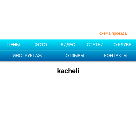
+7 (910) 007-11-55
+7 (831) 212-87-08
Нижегородская обл., Поселок «1
мая»
схема проезда
ЦЕНЫ
ФОТО
ВИДЕО
СТАТЬИ
О КЛУБЕ
ИНСТРУКТАЖ
ОТЗЫВЫ
КОНТАКТЫ
kacheli