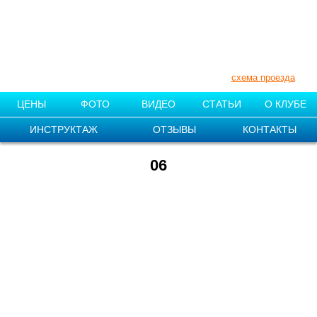
+7 (910) 007-11-55
+7 (831) 212-87-08
Нижегородская обл., Поселок «1
мая»
схема проезда
ЦЕНЫ
ФОТО
ВИДЕО
СТАТЬИ
О КЛУБЕ
ИНСТРУКТАЖ
ОТЗЫВЫ
КОНТАКТЫ
06