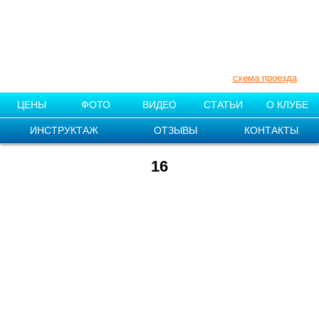
+7 (910) 007-11-55
+7 (831) 212-87-08
Нижегородская обл., Поселок «1
мая»
схема проезда
ЦЕНЫ
ФОТО
ВИДЕО
СТАТЬИ
О КЛУБЕ
ИНСТРУКТАЖ
ОТЗЫВЫ
КОНТАКТЫ
16