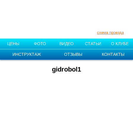
+7 (910) 007-11-55
+7 (831) 212-87-08
Нижегородская обл., Поселок «1
мая»
схема проезда
ЦЕНЫ
ФОТО
ВИДЕО
СТАТЬИ
О КЛУБЕ
ИНСТРУКТАЖ
ОТЗЫВЫ
КОНТАКТЫ
gidrobol1