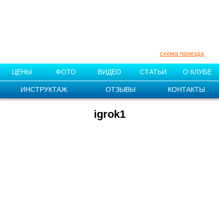
+7 (910) 007-11-55
+7 (831) 212-87-08
Нижегородская обл., Поселок «1
мая»
схема проезда
ЦЕНЫ
ФОТО
ВИДЕО
СТАТЬИ
О КЛУБЕ
ИНСТРУКТАЖ
ОТЗЫВЫ
КОНТАКТЫ
igrok1