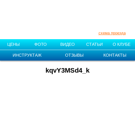
+7 (910) 007-11-55
+7 (831) 212-87-08
Нижегородская обл., Поселок «1
мая»
схема проезда
ЦЕНЫ
ФОТО
ВИДЕО
СТАТЬИ
О КЛУБЕ
ИНСТРУКТАЖ
ОТЗЫВЫ
КОНТАКТЫ
kqvY3MSd4_k