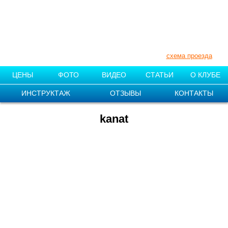
+7 (910) 007-11-55
+7 (831) 212-87-08
Нижегородская обл., Поселок «1
мая»
схема проезда
ЦЕНЫ
ФОТО
ВИДЕО
СТАТЬИ
О КЛУБЕ
ИНСТРУКТАЖ
ОТЗЫВЫ
КОНТАКТЫ
kanat