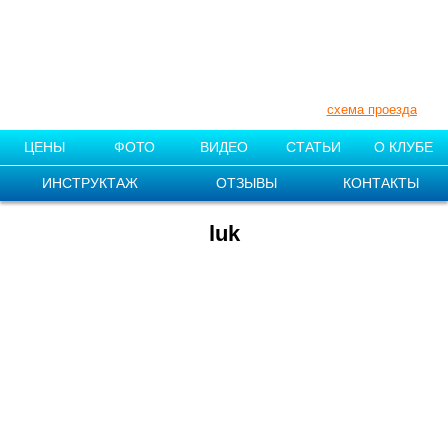
+7 (910) 007-11-55
+7 (831) 212-87-08
Нижегородская обл., Поселок «1
мая»
схема проезда
ЦЕНЫ
ФОТО
ВИДЕО
СТАТЬИ
О КЛУБЕ
ИНСТРУКТАЖ
ОТЗЫВЫ
КОНТАКТЫ
luk